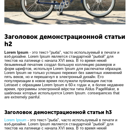
Заголовок демонстрационной статьи
h2
Lorem Ipsum
- это текст-"рыба", часто используемый в печати и
вэб-дизайне. Lorem Ipsum является стандартной "рыбой" для
текстов на латинице с начала XVI века. В то время некий
безымянный печатник создал большую коллекцию размеров и
форм шрифтов, используя Lorem Ipsum для распечатки образцов.
Lorem Ipsum не только успешно пережил без заметных изменений
пять веков, но и перешагнул в электронный дизайн. Его
популяризации в новое время послужили публикация листов
Letraset с образцами Lorem Ipsum в 60-х годах и, в более недавнее
время, программы электронной вёрстки типа Aldus PageMaker, в
шаблонах которых используется Lorem Ipsum. consequences that
are extremely painful.
Заголовок демонстрационной статьи h3
Lorem Ipsum
- это текст-"рыба", часто используемый в печати и
вэб-дизайне. Lorem Ipsum является стандартной "рыбой" для
текстов на латинице с начала XVI века. В то время некий