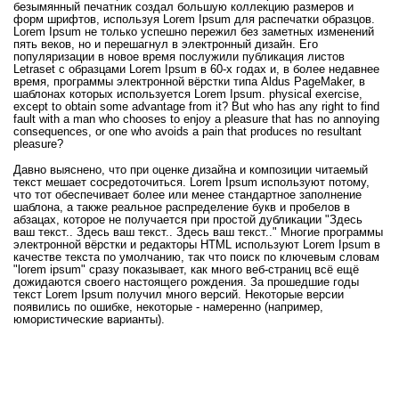
безымянный печатник создал большую коллекцию размеров и
форм шрифтов, используя Lorem Ipsum для распечатки образцов.
Lorem Ipsum не только успешно пережил без заметных изменений
пять веков, но и перешагнул в электронный дизайн. Его
популяризации в новое время послужили публикация листов
Letraset с образцами Lorem Ipsum в 60-х годах и, в более недавнее
время, программы электронной вёрстки типа Aldus PageMaker, в
шаблонах которых используется Lorem Ipsum. physical exercise,
except to obtain some advantage from it? But who has any right to find
fault with a man who chooses to enjoy a pleasure that has no annoying
consequences, or one who avoids a pain that produces no resultant
pleasure?
Давно выяснено, что при оценке дизайна и композиции читаемый
текст мешает сосредоточиться. Lorem Ipsum используют потому,
что тот обеспечивает более или менее стандартное заполнение
шаблона, а также реальное распределение букв и пробелов в
абзацах, которое не получается при простой дубликации "Здесь
ваш текст.. Здесь ваш текст.. Здесь ваш текст.." Многие программы
электронной вёрстки и редакторы HTML используют Lorem Ipsum в
качестве текста по умолчанию, так что поиск по ключевым словам
"lorem ipsum" сразу показывает, как много веб-страниц всё ещё
дожидаются своего настоящего рождения. За прошедшие годы
текст Lorem Ipsum получил много версий. Некоторые версии
появились по ошибке, некоторые - намеренно (например,
юмористические варианты).