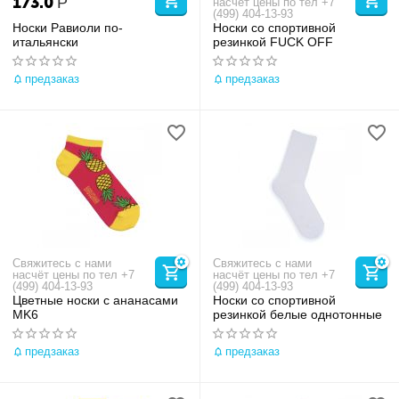
173.0
Р
насчёт цены по тел +7
(499) 404-13-93
Носки Равиоли по-
Носки со спортивной
итальянски
резинкой FUCK OFF
предзаказ
предзаказ
Свяжитесь с нами
Свяжитесь с нами
насчёт цены по тел +7
насчёт цены по тел +7
(499) 404-13-93
(499) 404-13-93
Цветные носки с ананасами
Носки со спортивной
MK6
резинкой белые однотонные
предзаказ
предзаказ