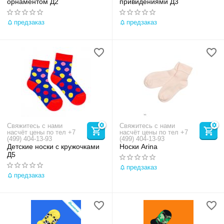
орнаментом Д2
привидениями Д3
предзаказ
предзаказ
Свяжитесь с нами
Свяжитесь с нами
насчёт цены по тел +7
насчёт цены по тел +7
(499) 404-13-93
(499) 404-13-93
Детские носки с кружочками
Носки Arina
Д5
предзаказ
предзаказ