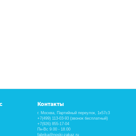
с
Контакты
г. Москва, Партийный переулок, 1к57с3
+7(499) 113-03-93 (звонок бесплатный)
+7(926) 855-17-04
Пн-Вс 9.00 - 18.00
fabrika@noski-zakaz.ru