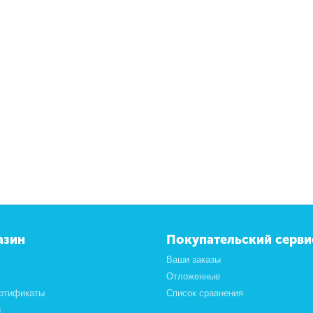
азин
Покупательский серви
Ваши заказы
ь
Отложенные
ртификаты
Список сравнения
и