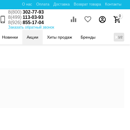
О нас
Оплата
Доставка
Возврат товара
Контакты
8(800)
302-77-93
0
8(499)
113-03-93
8(926)
855-17-04
Заказать обратный звонок
Новинки
Акции
Хиты продаж
Бренды
1/2