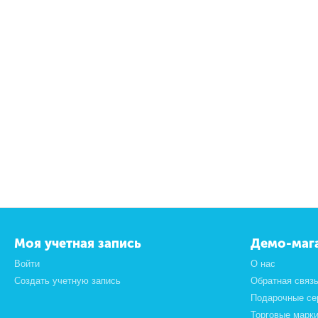
Моя учетная запись
Демо-маг
Войти
О нас
Создать учетную запись
Обратная связ
Подарочные се
Торговые марк