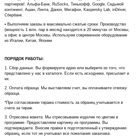
партнеров!: Альфа-Банк, RuSocks, Тинькофф, Google, Седьмой
континент, Ашан, Лента, Данон, Мегафон, Kaspersky Lab, inDriver,
Сбербанк.
• Выполняем заказы в максимально сжатые сроки. Производство
(мощность 1 млн. пар в месяц) находится в 20 минутах от Москвы,
а офис в центре Москвы. Используем современное оборудование
из Италии, Китая, Японии
ПОРЯДОК РАБОТЫ:
1. Сбор данных: Вы формируете идею или выберите из того, что
представлено у нас в каталоге. Если есть исходники, присылает и
их.
2. Оплата образца. Мы выставляем счет, вы оплачиваете отвязку
образца.
*При согласовании тиража стоимость за образец учитывается в
счете за тираж.
3. Отрисовка макета: Мы отрисовываем изделие по цветам в
программе. Предоставляем картинку из программы. Вы
подтверждаете. Вносим правки в подготовленный к утверждению
образец, если тот не учитывал все пожелания заказчика.