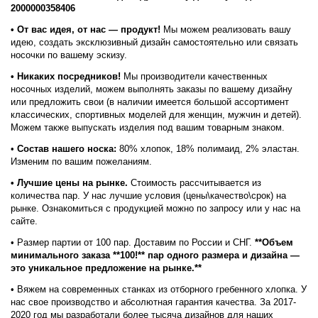
2000000358406
• От вас идея, от нас — продукт!
Мы можем реализовать вашу
идею, создать эксклюзивный дизайн самостоятельно или связать
носочки по вашему эскизу.
• Никаких посредников!
Мы производители качественных
носочных изделий, можем выполнять заказы по вашему дизайну
или предложить свои (в наличии имеется большой ассортимент
классических, спортивных моделей для женщин, мужчин и детей).
Можем также выпускать изделия под вашим товарным знаком.
•
Состав нашего носка:
80% хлопок, 18% полимаид, 2% эластан.
Изменим по вашим пожеланиям.
• Лучшие цены на рынке.
Стоимость рассчитывается из
количества пар. У нас лучшие условия (цены\качество\срок) на
рынке. Ознакомиться с продукцией можно по запросу или у нас на
сайте.
• Размер партии от 100 пар. Доставим по России и СНГ.
**Объем
минимального заказа **100!** пар одного размера и дизайна —
это уникальное предложение на рынке.**
• Вяжем на современных станках из отборного гребенного хлопка. У
нас свое производство и абсолютная гарантия качества. За 2017-
2020 год мы разработали более тысяча дизайнов для наших