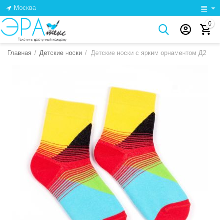
Москва
0
Главная
/
Детские носки
/
Детские носки с ярким орнаментом Д2