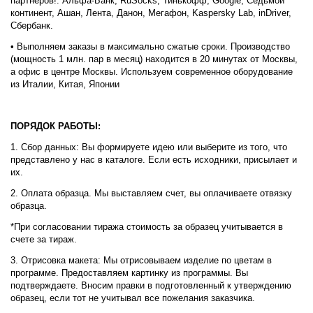
партнеров!: Альфа-Банк, RuSocks, Тинькофф, Google, Седьмой
континент, Ашан, Лента, Данон, Мегафон, Kaspersky Lab, inDriver,
Сбербанк.
• Выполняем заказы в максимально сжатые сроки. Производство
(мощность 1 млн. пар в месяц) находится в 20 минутах от Москвы,
а офис в центре Москвы. Используем современное оборудование
из Италии, Китая, Японии
ПОРЯДОК РАБОТЫ:
1. Сбор данных: Вы формируете идею или выберите из того, что
представлено у нас в каталоге. Если есть исходники, присылает и
их.
2. Оплата образца. Мы выставляем счет, вы оплачиваете отвязку
образца.
*При согласовании тиража стоимость за образец учитывается в
счете за тираж.
3. Отрисовка макета: Мы отрисовываем изделие по цветам в
программе. Предоставляем картинку из программы. Вы
подтверждаете. Вносим правки в подготовленный к утверждению
образец, если тот не учитывал все пожелания заказчика.