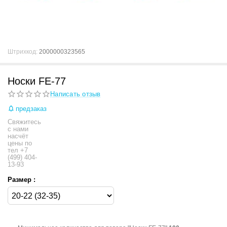
Штрихкод:
2000000323565
Носки FE-77
Написать отзыв
предзаказ
Свяжитесь
с нами
насчёт
цены по
тел +7
(499) 404-
13-93
Размер :