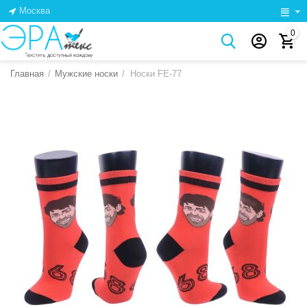
Москва
0
Главная
/
Мужские носки
/
Носки FE-77