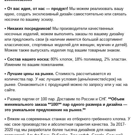
• От вас идея, от нас — продукт!
Мы можем реализовать вашу
идею, создать эксклюзивный дизайн самостоятельно или связать
носочки по вашему эскизу.
• Никаких посредников!
Мы производители качественных
носочных изделий, можем выполнять заказы по вашему дизайну
или предложить свои (в наличии имеется большой ассортимент
классических, спортивных моделей для женщин, мужчин и детей).
Можем также выпускать изделия под вашим товарным знаком.
•
Состав нашего носка:
80% хлопок, 18% полимаид, 2% эластан.
Изменим по вашим пожеланиям.
• Лучшие цены на рынке.
Стоимость рассчитывается из
количества пар. У нас лучшие условия (цены\качество\срок) на
рынке. Ознакомиться с продукцией можно по запросу или у нас на
сайте.
• Размер партии от 100 пар. Доставим по России и СНГ.
**Объем
минимального заказа **100!** пар одного размера и дизайна —
это уникальное предложение на рынке.**
• Вяжем на современных станках из отборного гребенного хлопка. У
нас свое производство и абсолютная гарантия качества. За 2017-
2020 год мы разработали более тысяча дизайнов для наших