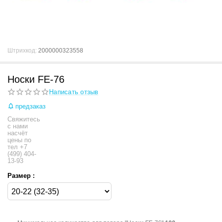
Штрихкод:
2000000323558
Носки FE-76
Написать отзыв
предзаказ
Свяжитесь
с нами
насчёт
цены по
тел +7
(499) 404-
13-93
Размер :