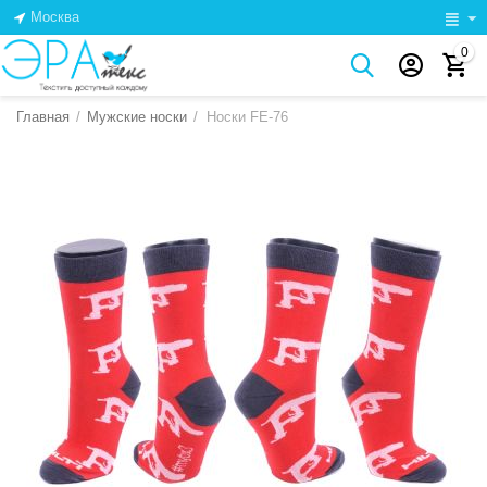
Москва
0
Главная
/
Мужские носки
/
Носки FE-76