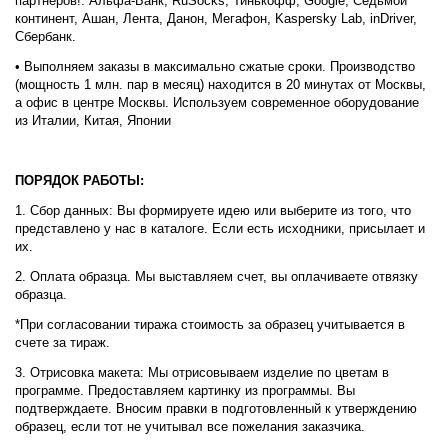
партнеров!: Альфа-Банк, RuSocks, Тинькофф, Google, Седьмой
континент, Ашан, Лента, Данон, Мегафон, Kaspersky Lab, inDriver,
Сбербанк.
• Выполняем заказы в максимально сжатые сроки. Производство
(мощность 1 млн. пар в месяц) находится в 20 минутах от Москвы,
а офис в центре Москвы. Используем современное оборудование
из Италии, Китая, Японии
ПОРЯДОК РАБОТЫ:
1. Сбор данных: Вы формируете идею или выберите из того, что
представлено у нас в каталоге. Если есть исходники, присылает и
их.
2. Оплата образца. Мы выставляем счет, вы оплачиваете отвязку
образца.
*При согласовании тиража стоимость за образец учитывается в
счете за тираж.
3. Отрисовка макета: Мы отрисовываем изделие по цветам в
программе. Предоставляем картинку из программы. Вы
подтверждаете. Вносим правки в подготовленный к утверждению
образец, если тот не учитывал все пожелания заказчика.