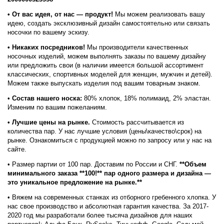
• От вас идея, от нас — продукт!
Мы можем реализовать вашу
идею, создать эксклюзивный дизайн самостоятельно или связать
носочки по вашему эскизу.
• Никаких посредников!
Мы производители качественных
носочных изделий, можем выполнять заказы по вашему дизайну
или предложить свои (в наличии имеется большой ассортимент
классических, спортивных моделей для женщин, мужчин и детей).
Можем также выпускать изделия под вашим товарным знаком.
•
Состав нашего носка:
80% хлопок, 18% полимаид, 2% эластан.
Изменим по вашим пожеланиям.
• Лучшие цены на рынке.
Стоимость рассчитывается из
количества пар. У нас лучшие условия (цены\качество\срок) на
рынке. Ознакомиться с продукцией можно по запросу или у нас на
сайте.
• Размер партии от 100 пар. Доставим по России и СНГ.
**Объем
минимального заказа **100!** пар одного размера и дизайна —
это уникальное предложение на рынке.**
• Вяжем на современных станках из отборного гребенного хлопка. У
нас свое производство и абсолютная гарантия качества. За 2017-
2020 год мы разработали более тысяча дизайнов для наших