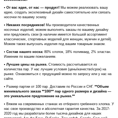
• От вас идея, от нас — продукт!
Мы можем реализовать вашу
идею, создать эксклюзивный дизайн самостоятельно или связать
носочки по вашему эскизу.
• Никаких посредников!
Мы производители качественных
носочных изделий, можем выполнять заказы по вашему дизайну
или предложить свои (в наличии имеется большой ассортимент
классических, спортивных моделей для женщин, мужчин и детей).
Можем также выпускать изделия под вашим товарным знаком.
•
Состав нашего носка:
80% хлопок, 18% полимаид, 2% эластан.
Изменим по вашим пожеланиям.
• Лучшие цены на рынке.
Стоимость рассчитывается из
количества пар. У нас лучшие условия (цены\качество\срок) на
рынке. Ознакомиться с продукцией можно по запросу или у нас на
сайте.
• Размер партии от 100 пар. Доставим по России и СНГ.
**Объем
минимального заказа **100!** пар одного размера и дизайна —
это уникальное предложение на рынке.**
• Вяжем на современных станках из отборного гребенного хлопка. У
нас свое производство и абсолютная гарантия качества. За 2017-
2020 год мы разработали более тысяча дизайнов для наших