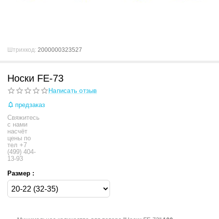
Штрихкод:
2000000323527
Носки FE-73
Написать отзыв
предзаказ
Свяжитесь
с нами
насчёт
цены по
тел +7
(499) 404-
13-93
Размер :