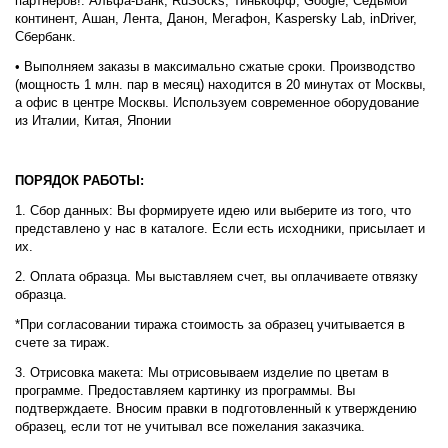
партнеров!: Альфа-Банк, RuSocks, Тинькофф, Google, Седьмой
континент, Ашан, Лента, Данон, Мегафон, Kaspersky Lab, inDriver,
Сбербанк.
• Выполняем заказы в максимально сжатые сроки. Производство
(мощность 1 млн. пар в месяц) находится в 20 минутах от Москвы,
а офис в центре Москвы. Используем современное оборудование
из Италии, Китая, Японии
ПОРЯДОК РАБОТЫ:
1. Сбор данных: Вы формируете идею или выберите из того, что
представлено у нас в каталоге. Если есть исходники, присылает и
их.
2. Оплата образца. Мы выставляем счет, вы оплачиваете отвязку
образца.
*При согласовании тиража стоимость за образец учитывается в
счете за тираж.
3. Отрисовка макета: Мы отрисовываем изделие по цветам в
программе. Предоставляем картинку из программы. Вы
подтверждаете. Вносим правки в подготовленный к утверждению
образец, если тот не учитывал все пожелания заказчика.