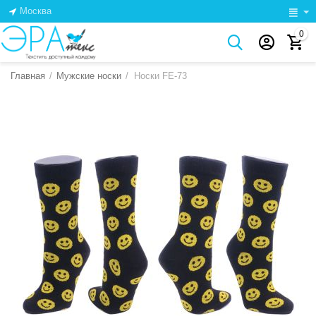
Москва
0
Главная
/
Мужские носки
/
Носки FE-73