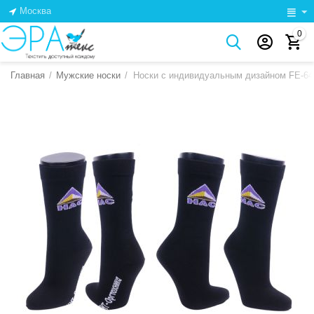
Москва
0
Главная
/
Мужские носки
/
Носки с индивидуальным дизайном FE-64