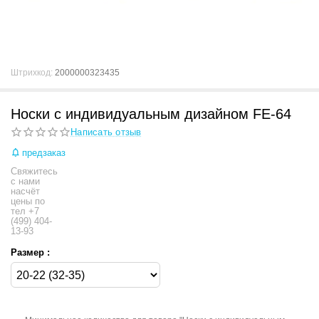
Штрихкод:
2000000323435
Носки с индивидуальным дизайном FE-64
Написать отзыв
предзаказ
Свяжитесь
с нами
насчёт
цены по
тел +7
(499) 404-
13-93
Размер :