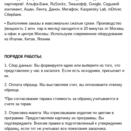
партнеров!: Альфа-Банк, RuSocks, Тинькофф, Google, Седьмой
континент, Ашан, Лента, Данон, Мегафон, Kaspersky Lab, inDriver,
Сбербанк.
• Выполняем заказы в максимально сжатые сроки. Производство
(мощность 1 млн. пар в месяц) находится в 20 минутах от Москвы,
а офис в центре Москвы. Используем современное оборудование
из Италии, Китая, Японии
ПОРЯДОК РАБОТЫ:
1. Сбор данных: Вы формируете идею или выберите из того, что
представлено у нас в каталоге. Если есть исходники, присылает и
их.
2. Оплата образца. Мы выставляем счет, вы оплачиваете отвязку
образца.
*При согласовании тиража стоимость за образец учитывается в
счете за тираж.
3. Отрисовка макета: Мы отрисовываем изделие по цветам в
программе. Предоставляем картинку из программы. Вы
подтверждаете. Вносим правки в подготовленный к утверждению
образец, если тот не учитывал все пожелания заказчика.