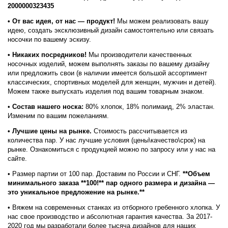
2000000323435
• От вас идея, от нас — продукт!
Мы можем реализовать вашу
идею, создать эксклюзивный дизайн самостоятельно или связать
носочки по вашему эскизу.
• Никаких посредников!
Мы производители качественных
носочных изделий, можем выполнять заказы по вашему дизайну
или предложить свои (в наличии имеется большой ассортимент
классических, спортивных моделей для женщин, мужчин и детей).
Можем также выпускать изделия под вашим товарным знаком.
•
Состав нашего носка:
80% хлопок, 18% полимаид, 2% эластан.
Изменим по вашим пожеланиям.
• Лучшие цены на рынке.
Стоимость рассчитывается из
количества пар. У нас лучшие условия (цены\качество\срок) на
рынке. Ознакомиться с продукцией можно по запросу или у нас на
сайте.
• Размер партии от 100 пар. Доставим по России и СНГ.
**Объем
минимального заказа **100!** пар одного размера и дизайна —
это уникальное предложение на рынке.**
• Вяжем на современных станках из отборного гребенного хлопка. У
нас свое производство и абсолютная гарантия качества. За 2017-
2020 год мы разработали более тысяча дизайнов для наших