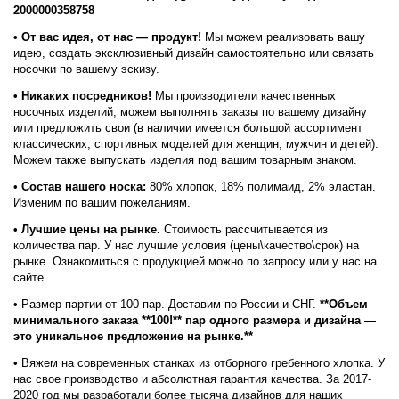
2000000358758
• От вас идея, от нас — продукт!
Мы можем реализовать вашу
идею, создать эксклюзивный дизайн самостоятельно или связать
носочки по вашему эскизу.
• Никаких посредников!
Мы производители качественных
носочных изделий, можем выполнять заказы по вашему дизайну
или предложить свои (в наличии имеется большой ассортимент
классических, спортивных моделей для женщин, мужчин и детей).
Можем также выпускать изделия под вашим товарным знаком.
•
Состав нашего носка:
80% хлопок, 18% полимаид, 2% эластан.
Изменим по вашим пожеланиям.
• Лучшие цены на рынке.
Стоимость рассчитывается из
количества пар. У нас лучшие условия (цены\качество\срок) на
рынке. Ознакомиться с продукцией можно по запросу или у нас на
сайте.
• Размер партии от 100 пар. Доставим по России и СНГ.
**Объем
минимального заказа **100!** пар одного размера и дизайна —
это уникальное предложение на рынке.**
• Вяжем на современных станках из отборного гребенного хлопка. У
нас свое производство и абсолютная гарантия качества. За 2017-
2020 год мы разработали более тысяча дизайнов для наших