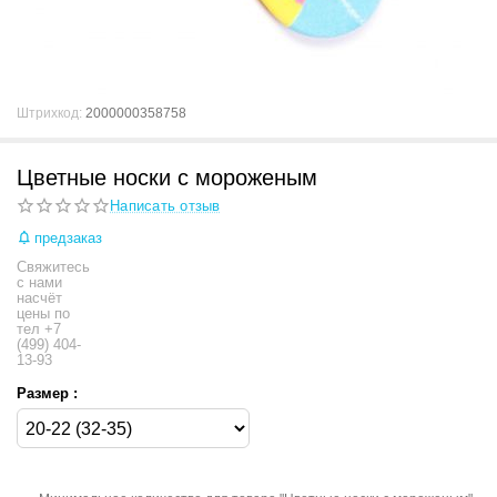
Штрихкод:
2000000358758
Цветные носки с мороженым
Написать отзыв
предзаказ
Свяжитесь
с нами
насчёт
цены по
тел +7
(499) 404-
13-93
Размер :