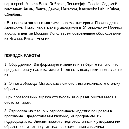
партнеров!: Альфа-Банк, RuSocks, Тинькофф, Google, Седьмой
континент, Ашан, Лента, Данон, Мегафон, Kaspersky Lab, inDriver,
Сбербанк.
• Выполняем заказы в максимально сжатые сроки. Производство
(мощность 1 млн. пар в месяц) находится в 20 минутах от Москвы,
а офис в центре Москвы. Используем современное оборудование
из Италии, Китая, Японии
ПОРЯДОК РАБОТЫ:
1. Сбор данных: Вы формируете идею или выберите из того, что
представлено у нас в каталоге. Если есть исходники, присылает и
их.
2. Оплата образца. Мы выставляем счет, вы оплачиваете отвязку
образца.
*При согласовании тиража стоимость за образец учитывается в
счете за тираж.
3. Отрисовка макета: Мы отрисовываем изделие по цветам в
программе. Предоставляем картинку из программы. Вы
подтверждаете. Вносим правки в подготовленный к утверждению
образец, если тот не учитывал все пожелания заказчика.