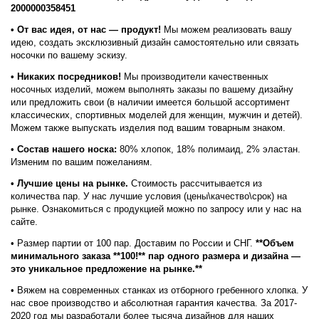
2000000358451
• От вас идея, от нас — продукт!
Мы можем реализовать вашу
идею, создать эксклюзивный дизайн самостоятельно или связать
носочки по вашему эскизу.
• Никаких посредников!
Мы производители качественных
носочных изделий, можем выполнять заказы по вашему дизайну
или предложить свои (в наличии имеется большой ассортимент
классических, спортивных моделей для женщин, мужчин и детей).
Можем также выпускать изделия под вашим товарным знаком.
•
Состав нашего носка:
80% хлопок, 18% полимаид, 2% эластан.
Изменим по вашим пожеланиям.
• Лучшие цены на рынке.
Стоимость рассчитывается из
количества пар. У нас лучшие условия (цены\качество\срок) на
рынке. Ознакомиться с продукцией можно по запросу или у нас на
сайте.
• Размер партии от 100 пар. Доставим по России и СНГ.
**Объем
минимального заказа **100!** пар одного размера и дизайна —
это уникальное предложение на рынке.**
• Вяжем на современных станках из отборного гребенного хлопка. У
нас свое производство и абсолютная гарантия качества. За 2017-
2020 год мы разработали более тысяча дизайнов для наших