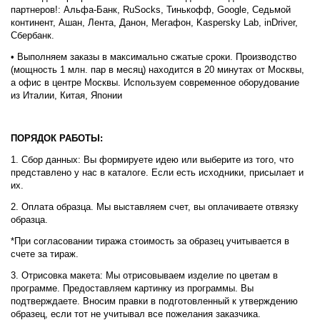
партнеров!: Альфа-Банк, RuSocks, Тинькофф, Google, Седьмой
континент, Ашан, Лента, Данон, Мегафон, Kaspersky Lab, inDriver,
Сбербанк.
• Выполняем заказы в максимально сжатые сроки. Производство
(мощность 1 млн. пар в месяц) находится в 20 минутах от Москвы,
а офис в центре Москвы. Используем современное оборудование
из Италии, Китая, Японии
ПОРЯДОК РАБОТЫ:
1. Сбор данных: Вы формируете идею или выберите из того, что
представлено у нас в каталоге. Если есть исходники, присылает и
их.
2. Оплата образца. Мы выставляем счет, вы оплачиваете отвязку
образца.
*При согласовании тиража стоимость за образец учитывается в
счете за тираж.
3. Отрисовка макета: Мы отрисовываем изделие по цветам в
программе. Предоставляем картинку из программы. Вы
подтверждаете. Вносим правки в подготовленный к утверждению
образец, если тот не учитывал все пожелания заказчика.