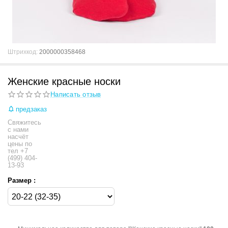
Штрихкод:
2000000358468
Женские красные носки
Написать отзыв
предзаказ
Свяжитесь
с нами
насчёт
цены по
тел +7
(499) 404-
13-93
Размер :