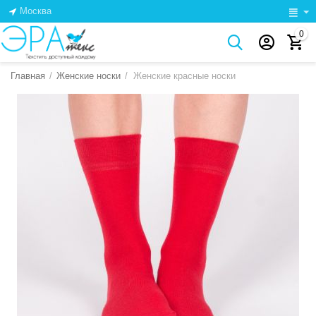
Москва
0
Главная
/
Женские носки
/
Женские красные носки