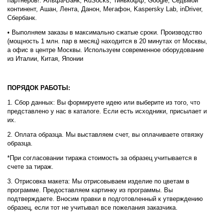
партнеров!: Альфа-Банк, RuSocks, Тинькофф, Google, Седьмой
континент, Ашан, Лента, Данон, Мегафон, Kaspersky Lab, inDriver,
Сбербанк.
• Выполняем заказы в максимально сжатые сроки. Производство
(мощность 1 млн. пар в месяц) находится в 20 минутах от Москвы,
а офис в центре Москвы. Используем современное оборудование
из Италии, Китая, Японии
ПОРЯДОК РАБОТЫ:
1. Сбор данных: Вы формируете идею или выберите из того, что
представлено у нас в каталоге. Если есть исходники, присылает и
их.
2. Оплата образца. Мы выставляем счет, вы оплачиваете отвязку
образца.
*При согласовании тиража стоимость за образец учитывается в
счете за тираж.
3. Отрисовка макета: Мы отрисовываем изделие по цветам в
программе. Предоставляем картинку из программы. Вы
подтверждаете. Вносим правки в подготовленный к утверждению
образец, если тот не учитывал все пожелания заказчика.