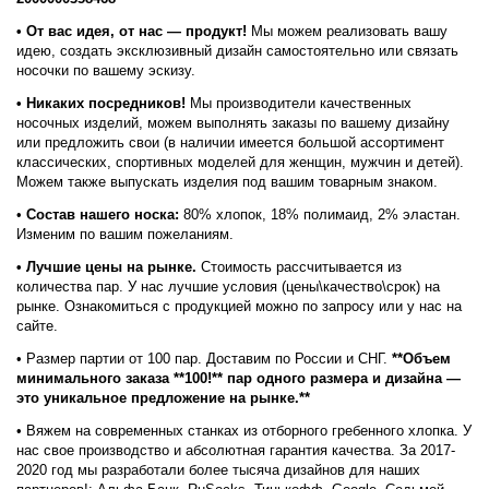
• От вас идея, от нас — продукт!
Мы можем реализовать вашу
идею, создать эксклюзивный дизайн самостоятельно или связать
носочки по вашему эскизу.
• Никаких посредников!
Мы производители качественных
носочных изделий, можем выполнять заказы по вашему дизайну
или предложить свои (в наличии имеется большой ассортимент
классических, спортивных моделей для женщин, мужчин и детей).
Можем также выпускать изделия под вашим товарным знаком.
•
Состав нашего носка:
80% хлопок, 18% полимаид, 2% эластан.
Изменим по вашим пожеланиям.
• Лучшие цены на рынке.
Стоимость рассчитывается из
количества пар. У нас лучшие условия (цены\качество\срок) на
рынке. Ознакомиться с продукцией можно по запросу или у нас на
сайте.
• Размер партии от 100 пар. Доставим по России и СНГ.
**Объем
минимального заказа **100!** пар одного размера и дизайна —
это уникальное предложение на рынке.**
• Вяжем на современных станках из отборного гребенного хлопка. У
нас свое производство и абсолютная гарантия качества. За 2017-
2020 год мы разработали более тысяча дизайнов для наших